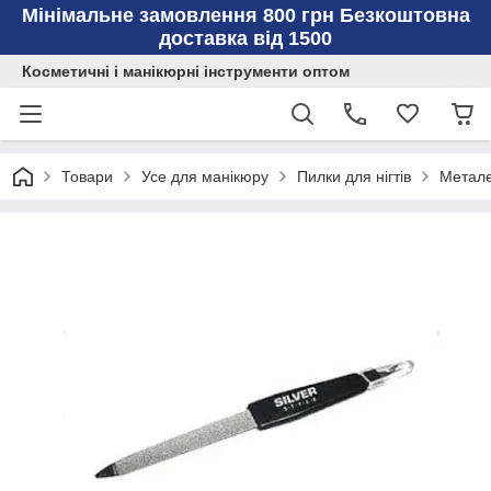
Мінімальне замовлення 800 грн Безкоштовна
доставка від 1500
Косметичні і манікюрні інструменти оптом
Товари
Усе для манікюру
Пилки для нігтів
Метале