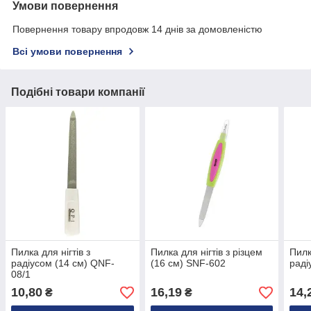
Умови повернення
Повернення товару впродовж 14 днів за домовленістю
Всі умови повернення
Подібні товари компанії
Пилка для нігтів з
Пилка для нігтів з різцем
Пилк
радіусом (14 см) QNF-
(16 см) SNF-602
раді
08/1
10,80
16,19
14,
₴
₴