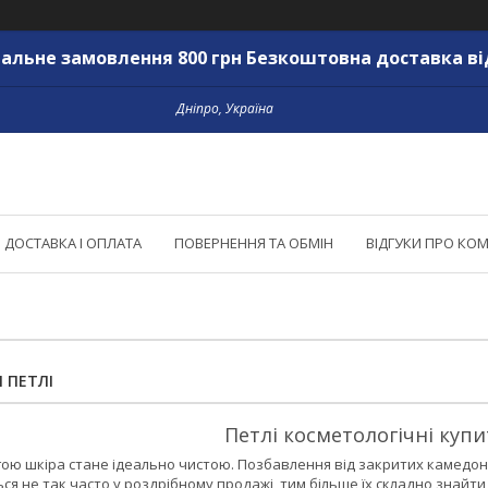
альне замовлення 800 грн Безкоштовна доставка ві
Дніпро, Україна
ДОСТАВКА І ОПЛАТА
ПОВЕРНЕННЯ ТА ОБМІН
ВІДГУКИ ПРО КО
 ПЕТЛІ
Петлі косметологічні куп
ою шкіра стане ідеально чистою. Позбавлення від закритих камедонів, 
ься не так часто у роздрібному продажі, тим більше їх складно знайти