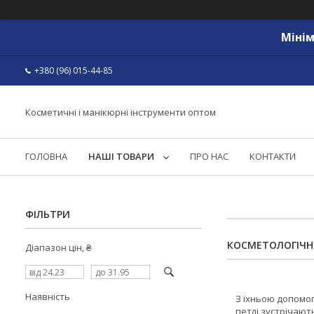
Мінім
+380 (96) 015-44-85
Косметичні і манікюрні інструменти оптом
ГОЛОВНА
НАШІ ТОВАРИ
ПРО НАС
КОНТАКТИ
ФІЛЬТРИ
КОСМЕТОЛОГІЧНІ
Діапазон цін, ₴
Наявність
З їхньою допомог
петлі зустрічают