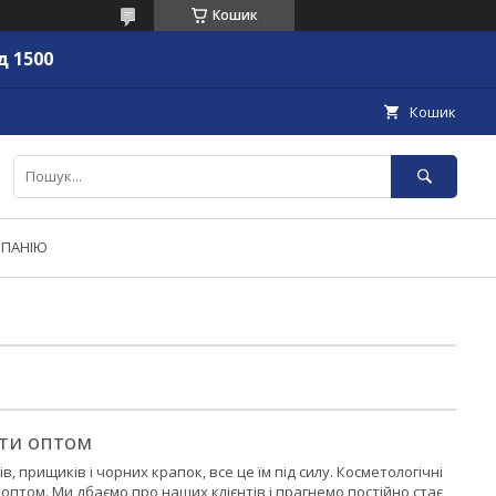
Кошик
д 1500
Кошик
МПАНІЮ
ити оптом
прищиків і чорних крапок, все це їм під силу. Косметологічні
 оптом. Ми дбаємо про наших клієнтів і прагнемо постійно стає