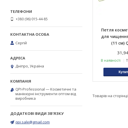
+380 (96) 015-44-85
Петля косме
для чищенн
Сергій
(11 см) 
31,94
В наявності
Т
Дніпро, Україна
Купи
QPI-Professional — Косметичні та
манікюрні інструменти оптом від
виробника
qpi.sale@gmail.com