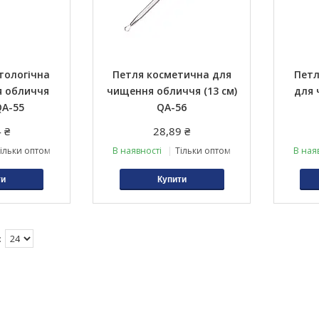
тологічна
Петля косметична для
Петл
я обличчя
чищення обличчя (13 см)
для 
QA-55
QA-56
 ₴
28,89 ₴
ільки оптом
В наявності
Тільки оптом
В ная
ти
Купити