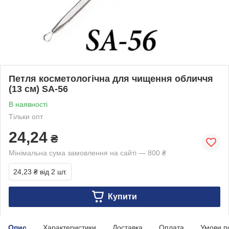
Петля косметологічна для чищення обличчя
(13 см) SА-56
В наявності
Тільки опт
24,24
₴
Мінімальна сума замовлення на сайті — 800 ₴
24,23 ₴
від 2 шт.
Купити
Опис
Характеристики
Доставка
Оплата
Умови п