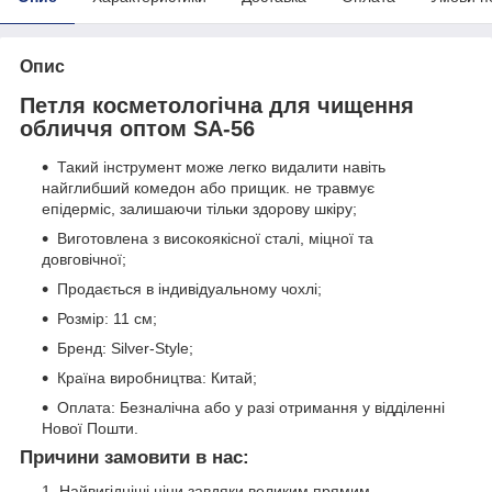
Опис
Петля косметологічна для чищення
обличчя оптом SА-56
Такий інструмент може легко видалити навіть
найглибший комедон або прищик. не травмує
епідерміс, залишаючи тільки здорову шкіру;
Виготовлена з високоякісної сталі, міцної та
довговічної;
Продається в індивідуальному чохлі;
Розмір: 11 см;
Бренд: Silver-Style;
Країна виробництва: Китай;
Оплата: Безналічна або у разі отримання у відділенні
Нової Пошти.
Причини замовити в нас:
Найвигідніші ціни завдяки великим прямим