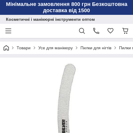
Мінімальне замовлення 800 грн Безкоштовна
доставка від 1500
Косметичні і манікюрні інструменти оптом
Товари
Усе для манікюру
Пилки для нігтів
Пилки 