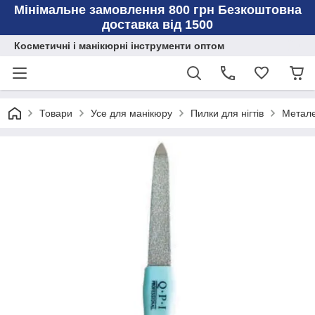
Мінімальне замовлення 800 грн Безкоштовна
доставка від 1500
Косметичні і манікюрні інструменти оптом
Товари
Усе для манікюру
Пилки для нігтів
Метале