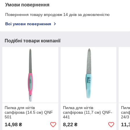
Умови повернення
Повернення товару впродовж 14 днів за домовленістю
Всі умови повернення
Подібні товари компанії
Пилка для нігтів
Пилка для нігтів
Пилк
сапфірова (14.5 см) QNF
сапфірова (11,7 см) QNF-
сапф
501
441
24/3
14,98
8,22
11,
₴
₴