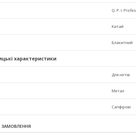
Q. P. I. Profe
Китай
Блакитний
ицькі характеристики
Для нігтів
Метал
Сапфірові
Я ЗАМОВЛЕННЯ