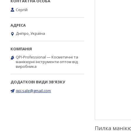
Сергій
Дніпро, Україна
QPI-Professional — Косметичні та
манікюрні інструменти оптом від
виробника
qpi.sale@gmail.com
Пилка манікю