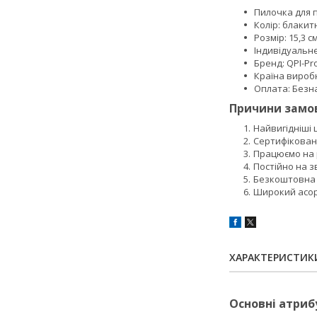
Пилочка для п
Колір: блакит
Розмір: 15,3 см
Індивідуальн
Бренд: QPI-Pro
Країна вироб
Оплата: Безна
Причини замов
Найвигідніші
Сертифікован
Працюємо на р
Постійно на з
Безкоштовна 
Широкий асорт
ХАРАКТЕРИСТИК
Основні атриб