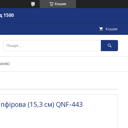
Кошик
д 1500
Кошик
ПАНІЮ
апфірова (15,3 см) QNF-443