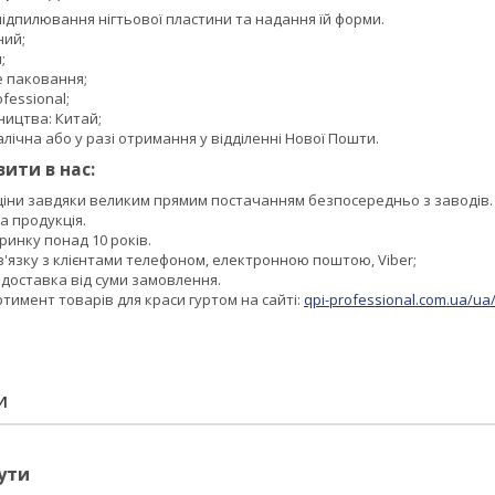
ідпилювання нігтьової пластини та надання їй форми.
ний;
;
е паковання;
fessional;
ництва: Китай;
лічна або у разі отримання у відділенні Нової Пошти.
ити в нас:
 ціни завдяки великим прямим постачанням безпосередньо з заводів.
а продукція.
инку понад 10 років.
в'язку з клієнтами телефоном, електронною поштою, Viber;
доставка від суми замовлення.
имент товарів для краси гуртом на сайті:
qpi-professional.com.ua/ua/
И
ути