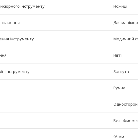
икюрного інструменту
Ножиці
изначення
Для манікюр
ення інструменту
Медичний с
ння
Нігті
їв інструменту
Загнута
Ручна
Односторон
Без обмеже
95 мм