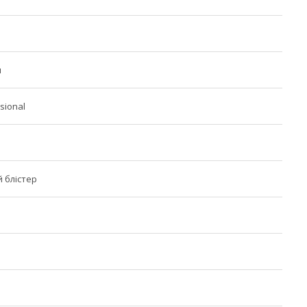
и
ssional
 блістер