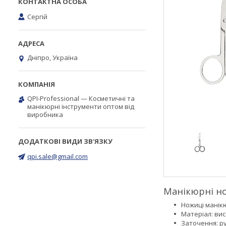
Сергій
Дніпро, Україна
QPI-Professional — Косметичні та
манікюрні інструменти оптом від
виробника
qpi.sale@gmail.com
Манікюрні н
Ножиці манікю
Матеріал: вис
Заточення: р