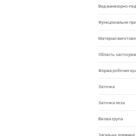
Вид манікюрно-пед
Функціональне пр
Матеріал виготовл
Область застосува
Форма робочих кра
Заточка
Заточка леза
Вікова група
Загальна довжина