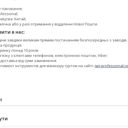
е паковання;
fessional;
ництва: Китай;
лічна або у разі отримання у відділенні Нової Пошти.
ити в нас:
 ціни завдяки великим прямим постачанням безпосередньо з заводів.
а продукція.
инку понад 10 років.
в'язку з клієнтами телефоном, електронною поштою, Viber;
доставка від суми замовлення.
имент інструментів для манікюру гуртом на сайті:
qpi-professional.
И
ути