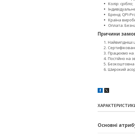
Колір: срібло;
Індивідуальн
Бренд: QPI-Pro
Країна вироб
Оплата: Безна
Причини замов
Найвигідніші
Сертифікован
Працюємо на р
Постійно на з
Безкоштовна 
Широкий асорт
ХАРАКТЕРИСТИК
Основні атриб