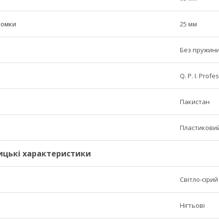
ромки
25 мм
Без пружин
Q. P. I. Profe
Пакистан
Пластиковий
ицькі характеристики
Світло-сірий
Нігтьові