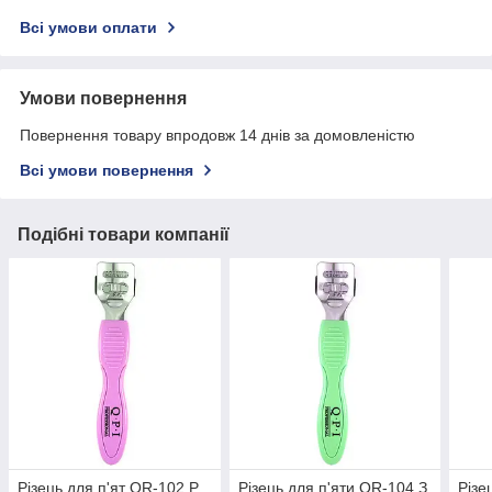
Всі умови оплати
Умови повернення
Повернення товару впродовж 14 днів за домовленістю
Всі умови повернення
Подібні товари компанії
Різець для п'ят QR-102 Р
Різець для п'яти QR-104 З
Різе