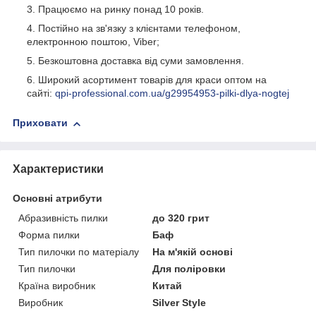
Працюємо на ринку понад 10 років.
Постійно на зв'язку з клієнтами телефоном,
електронною поштою, Viber;
Безкоштовна доставка від суми замовлення.
Широкий асортимент товарів для краси оптом на
сайті:
qpi-professional.com.ua/g29954953-pilki-dlya-nogtej
Приховати
Характеристики
Основні атрибути
Абразивність пилки
до 320 грит
Форма пилки
Баф
Тип пилочки по матеріалу
На м'якій основі
Тип пилочки
Для поліровки
Країна виробник
Китай
Виробник
Silver Style