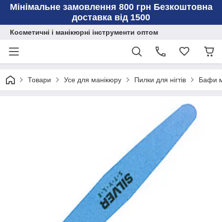
Мінімальне замовлення 800 грн Безкоштовна
доставка від 1500
Косметичні і манікюрні інструменти оптом
Товари
Усе для манікюру
Пилки для нігтів
Бафи м