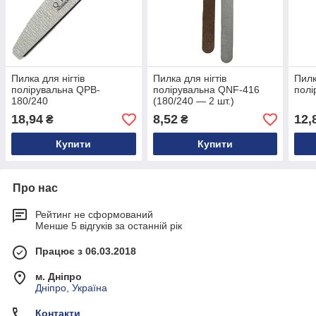
Пилка для нігтів
Пилка для нігтів
Пилк
полірувальна QPB-
полірувальна QNF-416
полі
180/240
(180/240 — 2 шт.)
18,94
8,52
12,
₴
₴
Купити
Купити
Про нас
Рейтинг не сформований
Менше 5 відгуків за останній рік
Працює з 06.03.2018
м. Дніпро
Дніпро, Україна
Контакти