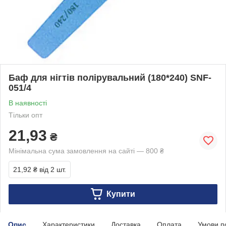
Баф для нігтів полірувальний (180*240) SNF-
051/4
В наявності
Тільки опт
21,93
₴
Мінімальна сума замовлення на сайті — 800 ₴
21,92 ₴
від 2 шт.
Купити
Опис
Характеристики
Доставка
Оплата
Умови п