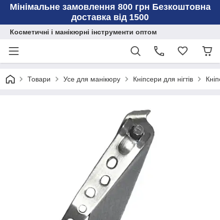
Мінімальне замовлення 800 грн Безкоштовна
доставка від 1500
Косметичні і манікюрні інструменти оптом
Товари
Усе для манікюру
Кніпсери для нігтів
Кніп