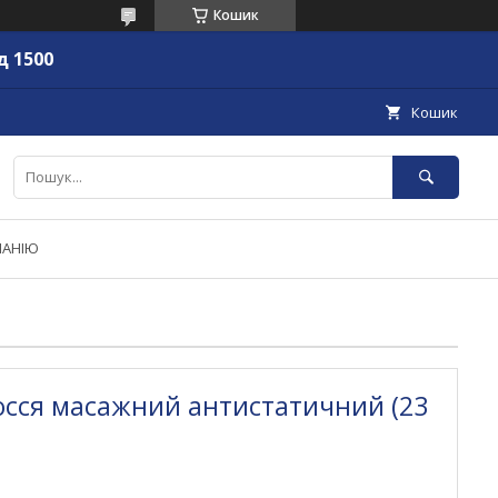
Кошик
д 1500
Кошик
ПАНІЮ
осся масажний антистатичний (23