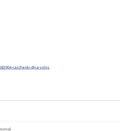
683904-rascheski-dlya-volos
.
ssional