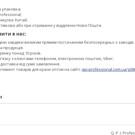
а упаковка;
Professional;
ництва: Китай;
тівкова або при отриманні у відділенні Нової Пошти.
ити в нас:
 ціни завдяки великим прямим постачанням безпосередньо з заводів.
а продукція.
инку понад 10 років.
в'язку з клієнтами телефоном, електронною поштою, Viber;
доставка від суми замовлення.
тимент товарів для краси оптом на сайті:
qpi-professional.com.ua/g38
И
Q. P. I. Profe