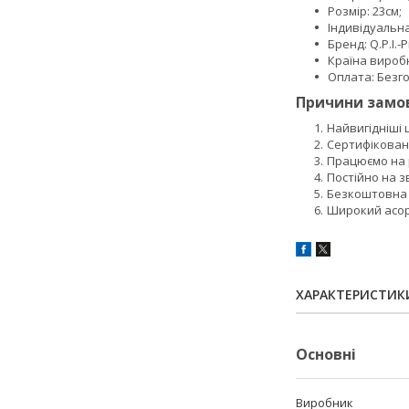
Розмір: 23см;
Індивідуальн
Бренд: Q.P.I.-
Країна вироб
Оплата: Безго
Причини замов
Найвигідніші
Сертифікован
Працюємо на р
Постійно на з
Безкоштовна 
Широкий асор
ХАРАКТЕРИСТИК
Основні
Виробник