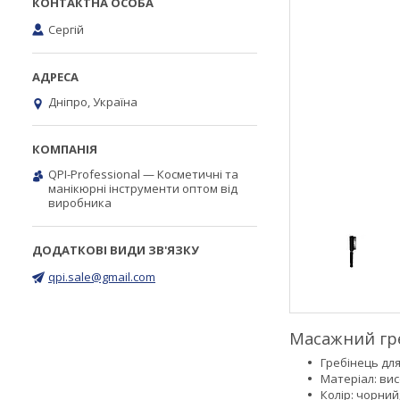
Сергій
Дніпро, Україна
QPI-Professional — Косметичні та
манікюрні інструменти оптом від
виробника
qpi.sale@gmail.com
Масажний гре
Гребінець для
Матеріал: вис
Колір: чорний