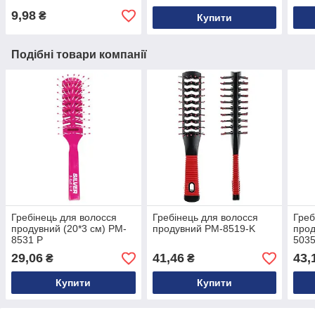
9,98
₴
Купити
Подібні товари компанії
Гребінець для волосся
Гребінець для волосся
Греб
продувний (20*3 см) PM-
продувний PM-8519-K
прод
8531 Р
5035
29,06
41,46
43,
₴
₴
Купити
Купити