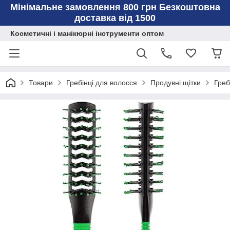
Мінімальне замовлення 800 грн Безкоштовна
доставка від 1500
Косметичні і манікюрні інструменти оптом
Товари
Гребінці для волосся
Продувні щітки
Греб