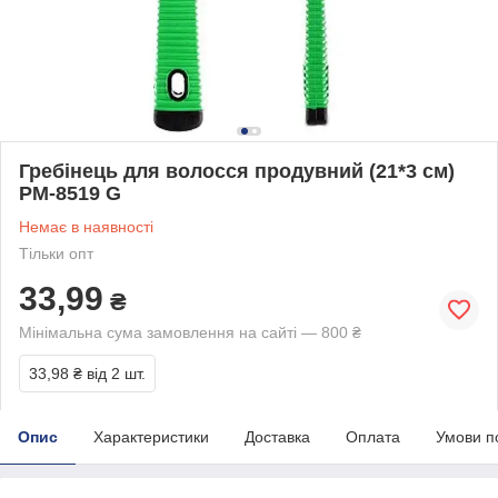
Гребінець для волосся продувний (21*3 см)
PM-8519 G
Немає в наявності
Тільки опт
33,99
₴
Мінімальна сума замовлення на сайті — 800 ₴
33,98 ₴
від 2 шт.
Опис
Характеристики
Доставка
Оплата
Умови п