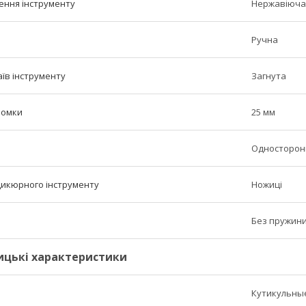
ення інструменту
Нержавіюча
Ручна
їв інструменту
Загнута
ромки
25 мм
Односторон
икюрного інструменту
Ножиці
Без пружин
ицькі характеристики
Кутикульны