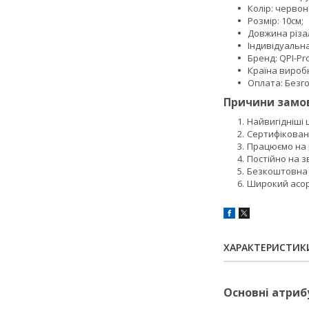
Колір: червон
Розмір: 10см;
Довжина різал
Індивідуальн
Бренд: QPI-Pro
Країна вироб
Оплата: Безго
Причини замов
Найвигідніші
Сертифікован
Працюємо на р
Постійно на з
Безкоштовна 
Широкий асор
ХАРАКТЕРИСТИК
Основні атриб