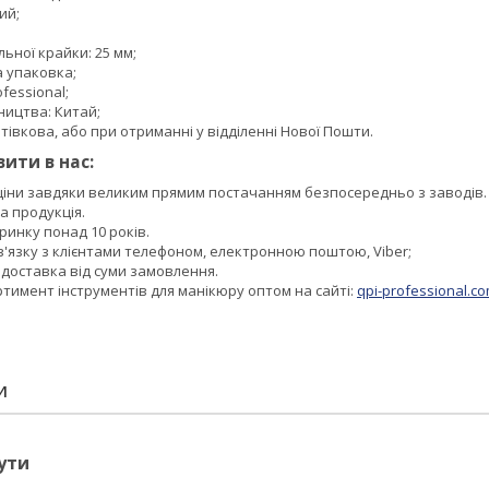
ий;
ьної крайки: 25 мм;
а упаковка;
fessional;
ництва: Китай;
тівкова, або при отриманні у відділенні Нової Пошти.
ити в нас:
 ціни завдяки великим прямим постачанням безпосередньо з заводів.
а продукція.
инку понад 10 років.
в'язку з клієнтами телефоном, електронною поштою, Viber;
доставка від суми замовлення.
тимент інструментів для манікюру оптом на сайті:
qpi-professional.c
И
ути