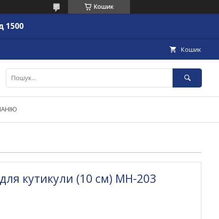
Кошик
д 1500
Кошик
ПАНІЮ
для кутикули (10 см) MH-203