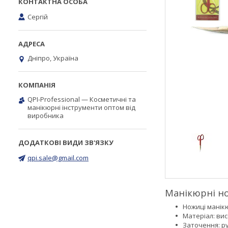
Сергій
Дніпро, Україна
QPI-Professional — Косметичні та
манікюрні інструменти оптом від
виробника
qpi.sale@gmail.com
Манікюрні н
Ножиці манік
Матеріал: вис
Заточення: р