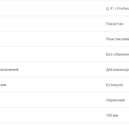
Q. P. I. Profe
Пакистан
Пластиковий
Без обмеже
изначення
Для манікюр
ння
Кутикули
Червоний
100 мм