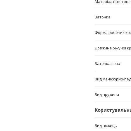
Матеріал виготовл
Заточка
Форма робочих кра
Довжина ріжучої к
Заточка леза
Вид манікюрно-пед
Вид пружини
Користувальн
Вид ножиць