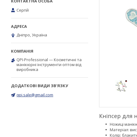
Сергій
Дніпро, Україна
QPI-Professional — Косметичні та
манікюрні інструменти оптом від
виробника
qpi.sale@gmail.com
Кніпсер для н
Ножиці манікю
Матеріал: вис
Колір: блакит