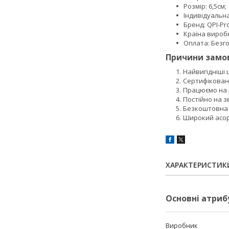
Розмір: 6,5см;
Індивідуальн
Бренд: QPI-Pro
Країна вироб
Оплата: Безго
Причини замов
Найвигідніші
Сертифікован
Працюємо на р
Постійно на з
Безкоштовна 
Широкий асор
ХАРАКТЕРИСТИК
Основні атриб
Виробник