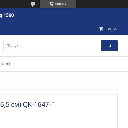
Кошик
д 1500
Кошик
ПАНІЮ
(6,5 см) QK-1647-Г