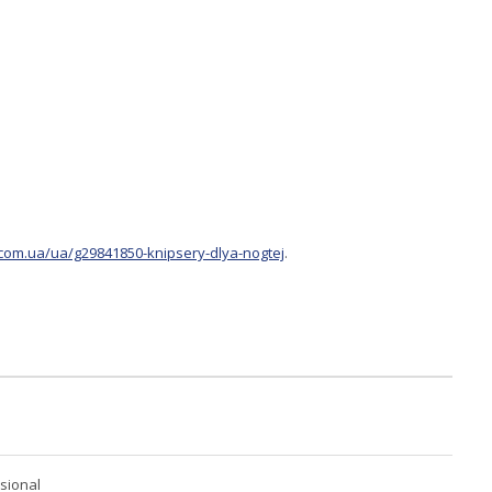
.com.ua/ua/g29841850-knipsery-dlya-nogtej
.
ssional