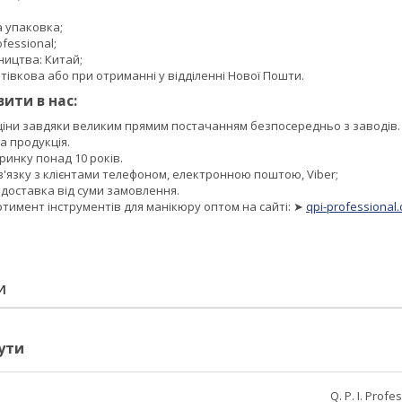
а упаковка;
fessional;
ництва: Китай;
тівкова або при отриманні у відділенні Нової Пошти.
ити в нас:
 ціни завдяки великим прямим постачанням безпосередньо з заводів.
а продукція.
инку понад 10 років.
в'язку з клієнтами телефоном, електронною поштою, Viber;
доставка від суми замовлення.
тимент інструментів для манікюру оптом на сайті: ➤
qpi-professional
И
ути
Q. P. I. Profe