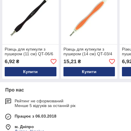
Різець для кутикули з
Різець для кутикули з
Різе
пушером (11 см) QT-06/6
пушером (14 см) QT-03/4
пуше
6,92
15,21
6,9
₴
₴
Купити
Купити
Про нас
Рейтинг не сформований
Менше 5 відгуків за останній рік
Працює з 06.03.2018
м. Дніпро