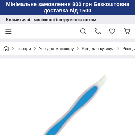
Мінімальне замовлення 800 грн Безкоштовна
доставка від 1500
Косметичні і манікюрні інструменти оптом
Товари
Усе для манікюру
Різці для кутикул
Різець