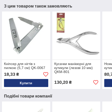
З цим товаром також замовляють
Кніпсер для нігтів з
Кусачки манікюрні для
Ножи
пилкою (5,7 см) QK-0067
кутикули (лезові 10 мм)
кути
QKM-801
18,33
80,
₴
130,20
₴
Купити
Подібні товари компанії