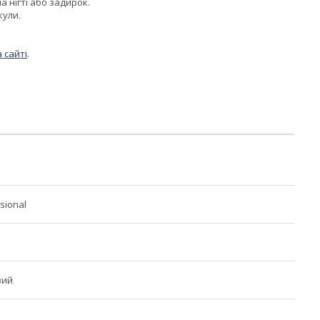
 нігті або задирок.
кули.
 сайті
.
ssional
вий