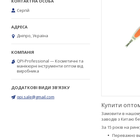
Сергій
Дніпро, Україна
QPI-Professional — Косметичні та
манікюрні інструменти оптом від
виробника
qpi.sale@gmail.com
Купити оптом
Замовити в нашому
заводів з Китаю бе
За 15 років на рин
Переважно вик