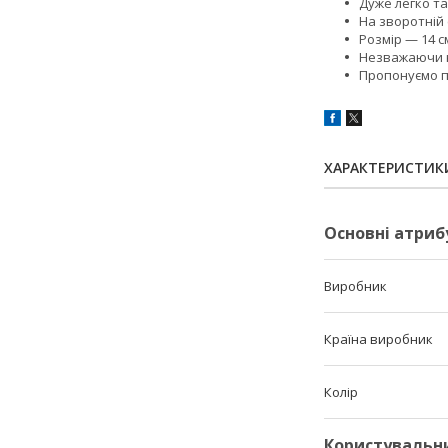
Дуже легко та
На зворотній
Розмір — 14 с
Незважаючи на
Пропонуємо п
ХАРАКТЕРИСТИК
Основні атриб
Виробник
Країна виробник
Колір
Користувальн