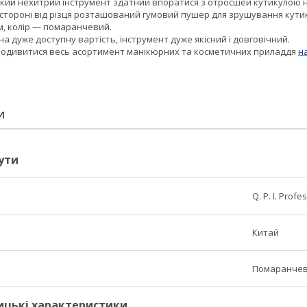
кий нехитрий інструмент здатний впоратися з отросшей кутикулою на
 стороні від різця розташований гумовий пушер для зрушування кути
м, колір — помаранчевий.
 дуже доступну вартість, інструмент дуже якісний і довговічний.
одивитися весь асортимент манікюрних та косметичних приладдя
на
И
ути
Q. P. I. Profe
Китай
Помаранче
ицькі характеристики