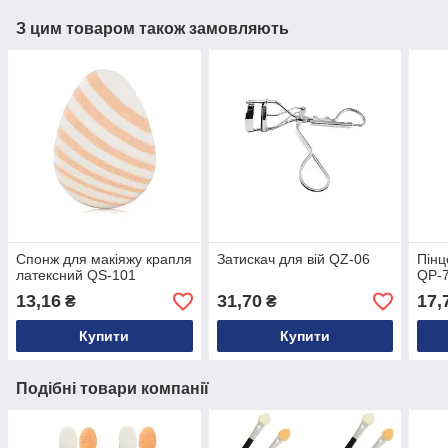
З цим товаром також замовляють
Спонж для макіяжу крапля
Затискач для вій QZ-06
Пінц
латексний QS-101
QP-
13,16
31,70
17,
₴
₴
Купити
Купити
Подібні товари компанії