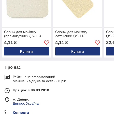
Спонж для макіяжу
Спонж для макіяжу
Спон
(прямокутник) QS-113
латексний QS-115
QS-
4,11
4,11
22,
₴
₴
Купити
Купити
Про нас
Рейтинг не сформований
Менше 5 відгуків за останній рік
Працює з 06.03.2018
м. Дніпро
Дніпро, Україна
Контакти