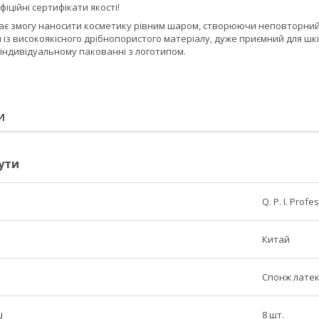
іційні сертифікати якості!
дає змогу наносити косметику рівним шаром, створюючи неповторний
із високоякісного дрібнопористого матеріалу, дуже приємний для шкі
 індивідуальному пакованні з логотипом.
И
ути
Q. P. I. Profe
Китай
Спонж лате
і
8 шт.