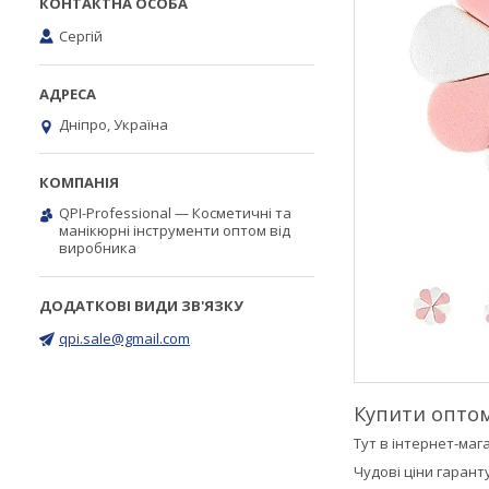
Сергій
Дніпро, Україна
QPI-Professional — Косметичні та
манікюрні інструменти оптом від
виробника
qpi.sale@gmail.com
Купити оптом
Тут в інтернет-маг
Чудові ціни гарант