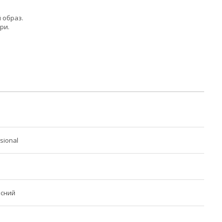
 образ.
ри.
ssional
ксний