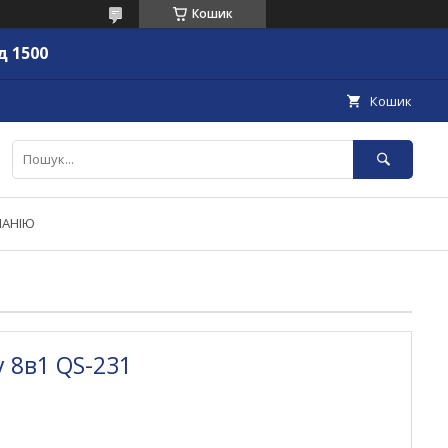
Кошик
д 1500
Кошик
ПАНІЮ
 8в1 QS-231