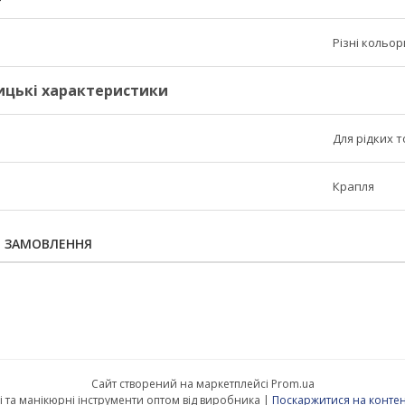
Різні кольор
ицькі характеристики
Для рідких 
Крапля
Я ЗАМОВЛЕННЯ
Сайт створений на маркетплейсі
Prom.ua
QPI-Professional — Косметичні та манікюрні інструменти оптом від виробника |
Поскаржитися на контен