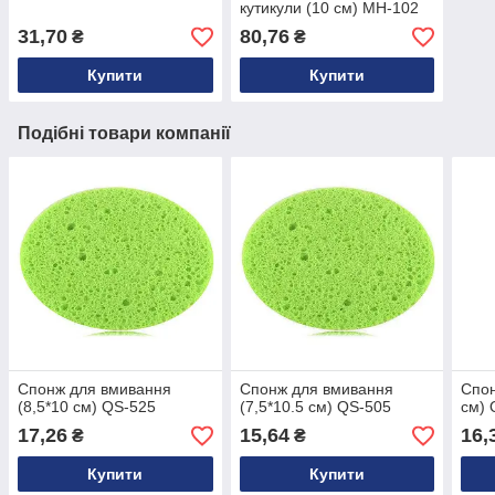
кутикули (10 см) MH-102
31,70
80,76
₴
₴
Купити
Купити
Подібні товари компанії
Спонж для вмивання
Спонж для вмивання
Спон
(8,5*10 см) QS-525
(7,5*10.5 см) QS-505
см) 
17,26
15,64
16,
₴
₴
Купити
Купити