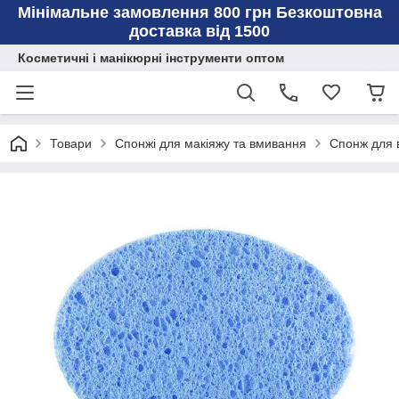
Мінімальне замовлення 800 грн Безкоштовна
доставка від 1500
Косметичні і манікюрні інструменти оптом
Товари
Спонжі для макіяжу та вмивання
Спонж для 