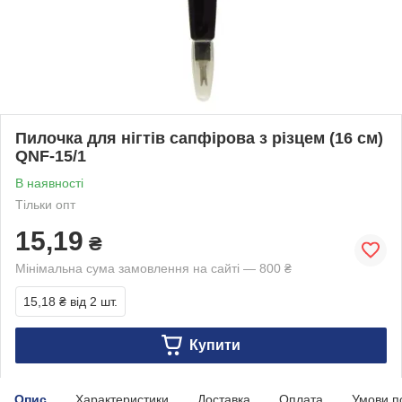
Пилочка для нігтів сапфірова з різцем (16 см)
QNF-15/1
В наявності
Тільки опт
15,19
₴
Мінімальна сума замовлення на сайті — 800 ₴
15,18 ₴
від 2 шт.
Купити
Опис
Характеристики
Доставка
Оплата
Умови п