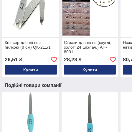
Кніпсер для нігтів з
Стрази для нігтів (круглі,
Ножи
пилкою (8 см) QK-211/1
золоті 24 шт./пач.) AH-
нігт
8001
26,51
28,23
80,
₴
₴
Купити
Купити
Подібні товари компанії