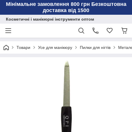
Мінімальне замовлення 800 грн Безкоштовна
доставка від 1500
Косметичні і манікюрні інструменти оптом
Товари
Усе для манікюру
Пилки для нігтів
Метале