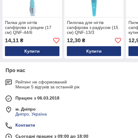
Пилка для нігтів
Пилочка для нігтів
Пилк
сапфірова з різцем (17
сапфірова з радіусом (15
сапф
см) QNF-44/6
см) QNF-13/3
кути
24/5
14,11
12,30
12,
₴
₴
Купити
Купити
Про нас
Рейтинг не сформований
Менше 5 відгуків за останній рік
Працює з 06.03.2018
м. Дніпро
Дніпро, Україна
Контакти
Сьогодні працює з 09:00 до 18:00