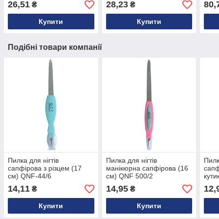
26,51
28,23
80,
₴
₴
Купити
Купити
Подібні товари компанії
Пилка для нігтів
Пилка для нігтів
Пилк
сапфірова з різцем (17
манікюрна сапфірова (16
сапф
см) QNF-44/6
см) QNF 500/2
кути
24/5
14,11
14,95
12,
₴
₴
Купити
Купити