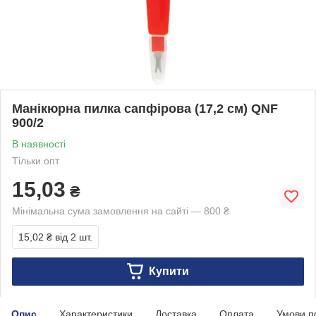
Манікюрна пилка сапфірова (17,2 см) QNF
900/2
В наявності
Тільки опт
15,03
₴
Мінімальна сума замовлення на сайті — 800 ₴
15,02 ₴
від 2 шт.
Купити
Опис
Характеристики
Доставка
Оплата
Умови п