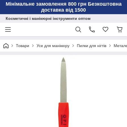
Мінімальне замовлення 800 грн Безкоштовна
доставка від 1500
Косметичні і манікюрні інструменти оптом
Товари
Усе для манікюру
Пилки для нігтів
Метале