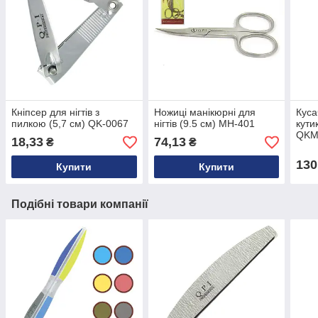
Кніпсер для нігтів з
Ножиці манікюрні для
Куса
пилкою (5,7 см) QK-0067
нігтів (9.5 см) MH-401
кути
QKM
18,33
74,13
₴
₴
130
Купити
Купити
Подібні товари компанії