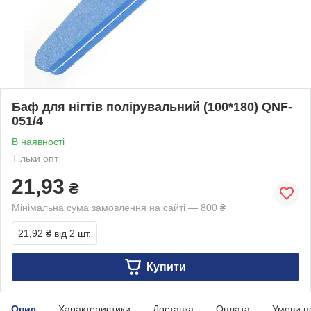
Баф для нігтів полірувальний (100*180) QNF-
051/4
В наявності
Тільки опт
21,93
₴
Мінімальна сума замовлення на сайті — 800 ₴
21,92 ₴
від 2 шт.
Купити
Опис
Характеристики
Доставка
Оплата
Умови п