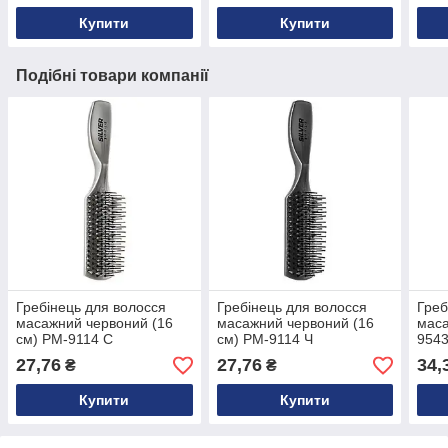
Купити
Купити
Подібні товари компанії
Гребінець для волосся
Гребінець для волосся
Греб
масажний червоний (16
масажний червоний (16
мас
см) PM-9114 С
см) PM-9114 Ч
9543
27,76
27,76
34,
₴
₴
Купити
Купити