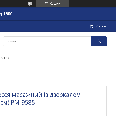
Кошик
д 1500
Кошик
ПАНІЮ
осся масажний із дзеркалом
 см) РМ-9585