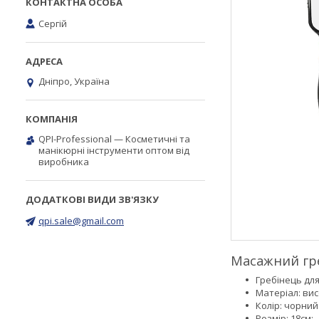
Сергій
Дніпро, Україна
QPI-Professional — Косметичні та
манікюрні інструменти оптом від
виробника
qpi.sale@gmail.com
Масажний гре
Гребінець для
Матеріал: вис
Колір: чорний
Розмір: 18см;