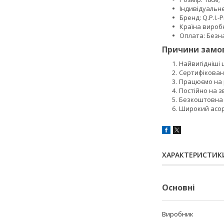
Індивідуальн
Бренд: Q.P.I.-
Країна вироб
Оплата: Безна
Причини замов
Найвигідніші
Сертифікован
Працюємо на р
Постійно на з
Безкоштовна 
Широкий асорт
ХАРАКТЕРИСТИК
Основні
Виробник