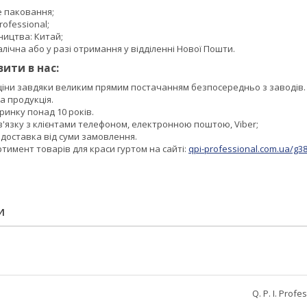
е паковання;
Professional;
ництва: Китай;
лічна або у разі отримання у відділенні Нової Пошти.
ити в нас:
 ціни завдяки великим прямим постачанням безпосередньо з заводів.
а продукція.
инку понад 10 років.
в'язку з клієнтами телефоном, електронною поштою, Viber;
доставка від суми замовлення.
имент товарів для краси гуртом на сайті:
qpi-professional.com.ua/g38
И
Q. P. I. Profe