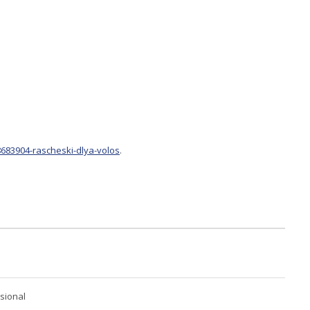
683904-rascheski-dlya-volos
.
ssional