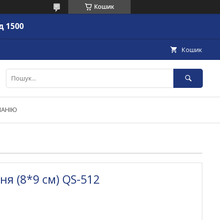
Кошик
д 1500
Кошик
ПАНІЮ
я (8*9 см) QS-512