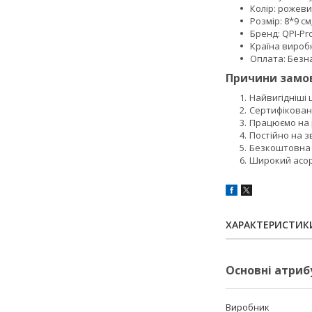
Колір: рожеви
Розмір: 8*9 см
Бренд: QPI-Pro
Країна вироб
Оплата: Безна
Причини замов
Найвигідніші
Сертифікован
Працюємо на р
Постійно на з
Безкоштовна 
Широкий асорт
ХАРАКТЕРИСТИК
Основні атриб
Виробник