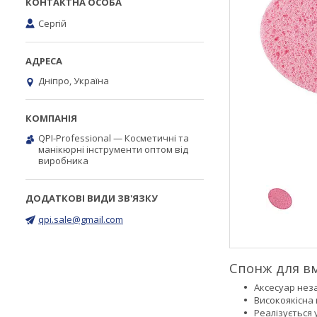
Сергій
Дніпро, Україна
QPI-Professional — Косметичні та
манікюрні інструменти оптом від
виробника
qpi.sale@gmail.com
Спонж для в
Аксесуар неза
Високоякісна 
Реалізується 