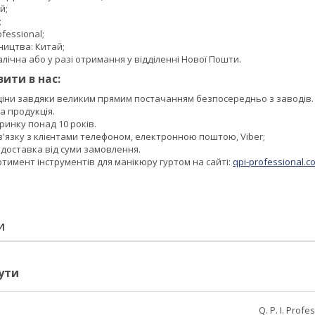
й;
;
fessional;
ництва: Китай;
лічна або у разі отримання у відділенні Нової Пошти.
ити в нас:
 ціни завдяки великим прямим постачанням безпосередньо з заводів.
а продукція.
инку понад 10 років.
в'язку з клієнтами телефоном, електронною поштою, Viber;
доставка від суми замовлення.
имент інструментів для манікюру гуртом на сайті:
qpi-professional.
И
ути
Q. P. I. Profe