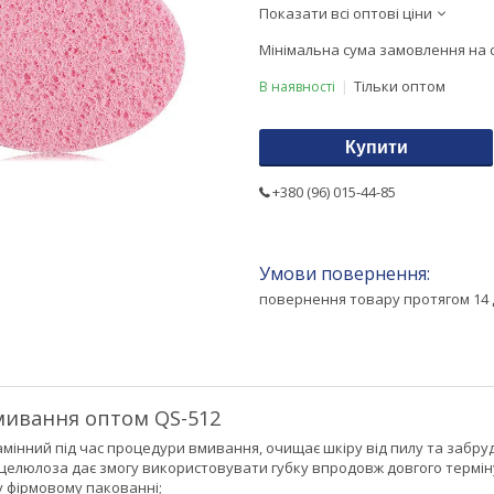
Показати всі оптові ціни
Мінімальна сума замовлення на с
Тільки оптом
В наявності
Купити
+380 (96) 015-44-85
повернення товару протягом 14 
мивання оптом QS-512
мінний під час процедури вмивання, очищає шкіру від пилу та забру
целюлоза дає змогу використовувати губку впродовж довгого терміну,
у фірмовому пакованні;