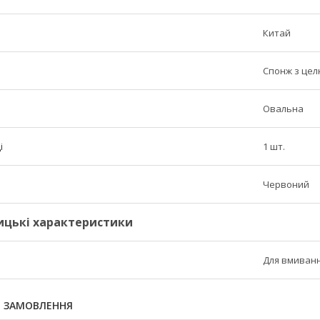
Китай
Спонж з це
Овальна
і
1 шт.
Червоний
ицькі характеристики
Для вмиван
Я ЗАМОВЛЕННЯ