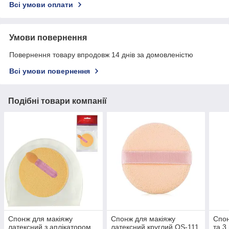
Всі умови оплати
Умови повернення
Повернення товару впродовж 14 днів за домовленістю
Всі умови повернення
Подібні товари компанії
Спонж для макіяжу
Спонж для макіяжу
Спон
латексний з аплікатором
латексний круглий QS-111
та 3