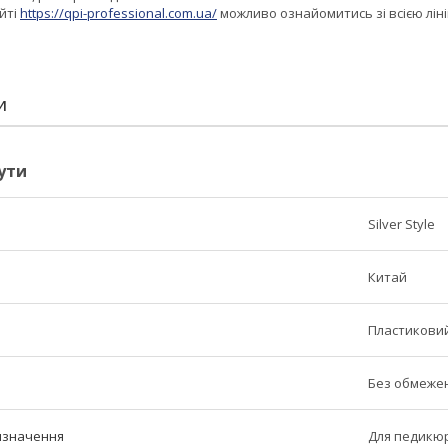
йті
https://qpi-professional.com.ua/
можливо ознайомитись зі всією лін
И
ути
Silver Style
Китай
Пластиковий
Без обмеже
изначення
Для педикюр