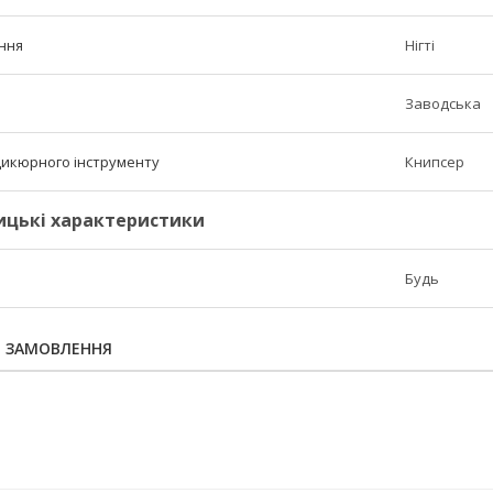
ння
Нігті
Заводська
икюрного інструменту
Книпсер
ицькі характеристики
Будь
Я ЗАМОВЛЕННЯ