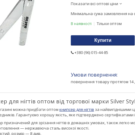
Показати всі оптові ціни
Мінімальна сума замовлення на с
Тільки оптом
В наявності
Купити
+380 (96) 015-44-85
повернення товару протягом 14 
р для нігтів оптом від торгової марки Silver Sty
магазині можна придбати оптом
книпсер для нігтів
за найвигіднішими ц
дників. Гарантуємо хорошу якість, яке підтверджено сертифікатами 
р призначений для зрізання нігтів в домашніх умовах, також легко мо
отовлення — нержавіюча сталь високої якості.
ястий, розмір — 8 див.