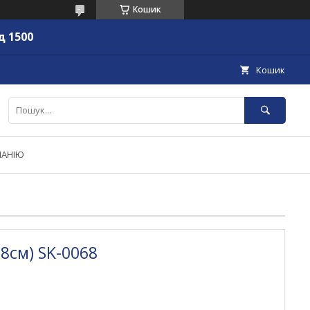
Кошик
д 1500
Кошик
ПАНІЮ
(8см) SK-0068