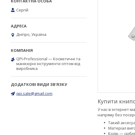
Сергій
Дніпро, Україна
QPI-Professional — Косметичні та
манікюрні інструменти оптом від
виробника
qpi.sale@gmail.com
Купити книпсе
У нас в інтернет-
напряму без посере
Такий аксесуа
Матеріал виг
Колір — срібл