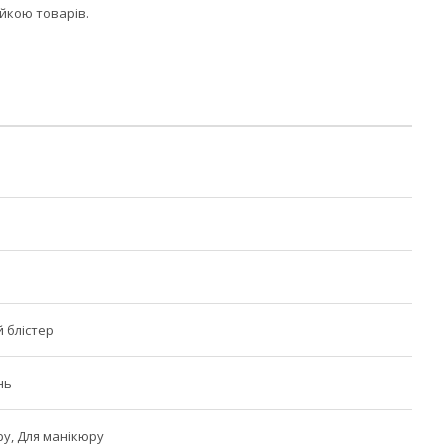
ійкою товарів.
 блістер
нь
у, Для манікюру