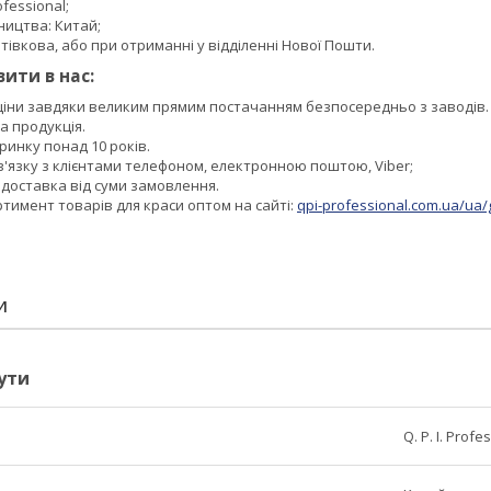
fessional;
ництва: Китай;
тівкова, або при отриманні у відділенні Нової Пошти.
ити в нас:
 ціни завдяки великим прямим постачанням безпосередньо з заводів.
а продукція.
инку понад 10 років.
в'язку з клієнтами телефоном, електронною поштою, Viber;
доставка від суми замовлення.
тимент товарів для краси оптом на сайті:
qpi-professional.com.ua/ua/
И
ути
Q. P. I. Profe