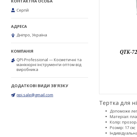
Сергій
Дніпро, Україна
QPI-Professional — Косметичні та
манікюрні інструменти оптом від
виробника
qpi.sale@gmail.com
Тертка для н
Допоможе легк
Матеріал: пла
Колір: прозор
Розмір: 17 см;
Індивідуальн