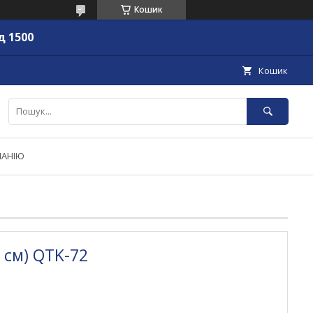
Кошик
д 1500
Кошик
ПАНІЮ
7 см) QTK-72