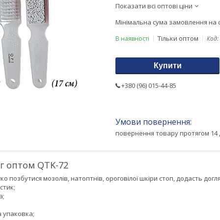
Показати всі оптові ціни
Мінімальна сума замовлення на с
Тільки оптом
В наявності
Код:
Купити
+380 (96) 015-44-85
повернення товару протягом 14 
іг оптом QTK-72
о позбутися мозолів, натоптнів, ороговілої шкіри стоп, додасть догля
стик;
а;
а упаковка;