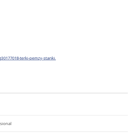
g30177018-terki-pemzy-stanki
.
ssional