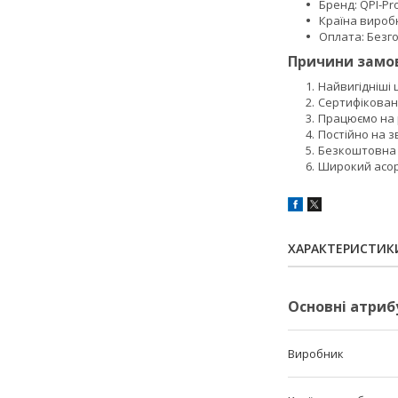
Бренд: QPI-Pro
Країна вироб
Оплата: Безго
Причини замов
Найвигідніші
Сертифікован
Працюємо на р
Постійно на з
Безкоштовна 
Широкий асор
ХАРАКТЕРИСТИК
Основні атриб
Виробник