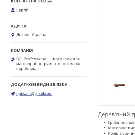
Сергій
Дніпро, Україна
QPI-Professional — Косметичні та
манікюрні інструменти оптом від
виробника
qpi.sale@gmail.com
Дерев'яний г
Гребінець для
Матеріал: вис
Колір: коричн