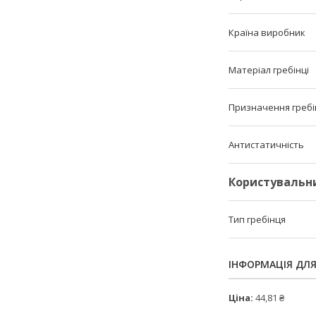
Країна виробник
Матеріал гребінці
Призначення гребі
Антистатичність
Користувальн
Тип гребінця
ІНФОРМАЦІЯ ДЛ
Ціна:
44,81 ₴