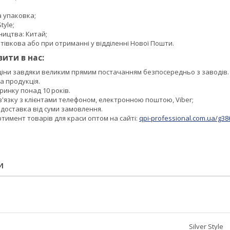
а упаковка;
tyle;
ництва: Китай;
тівкова або при отриманні у відділенні Нової Пошти.
ити в нас:
 ціни завдяки великим прямим постачанням безпосередньо з заводів.
а продукція.
инку понад 10 років.
в'язку з клієнтами телефоном, електронною поштою, Viber;
доставка від суми замовлення.
тимент товарів для краси оптом на сайті:
qpi-professional.com.ua/g38
И
Silver Style