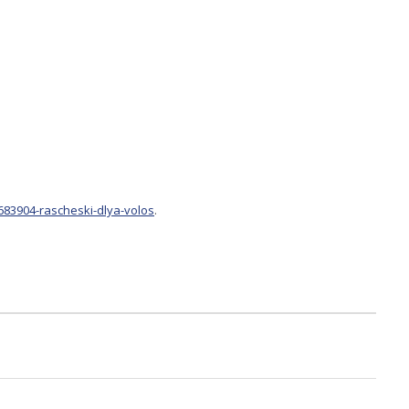
683904-rascheski-dlya-volos
.