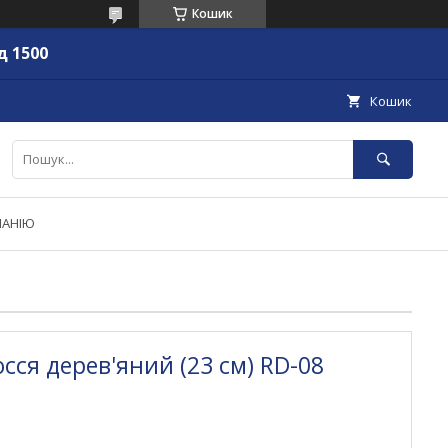
Кошик
д 1500
Кошик
ПАНІЮ
сся дерев'яний (23 см) RD-08