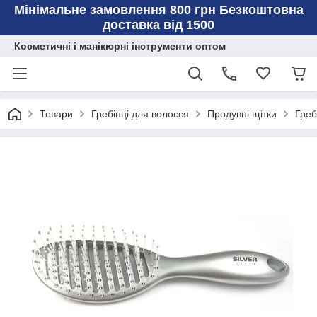
Мінімальне замовлення 800 грн Безкоштовна
доставка від 1500
Косметичні і манікюрні інструменти оптом
Товари
Гребінці для волосся
Продувні щітки
Греб